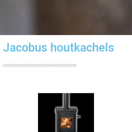
Jacobus houtkachels