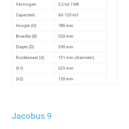
Vermogen:
3,5 tot 7 kW
Capaciteit:
60-120 m3
Hoogte (H)
780 mm
Breedte (B)
520 mm
Diepte (D)
390 mm
Rookkanaal (d)
131 mm (diameter)
(h1)
625 mm
(h2)
120 mm
Jacobus 9