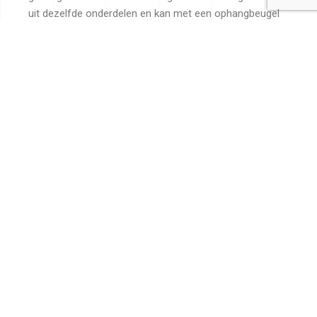
uit dezelfde onderdelen en kan met een ophangbeugel
aan de kachel of aan de muur gehangen worden. Uniek
is de pook, die niet alleen als pook gebruikt kan worden,
maar waar je ook doorheen kunt blazen om het vuur
aan te wakkeren.
Accessoires
Extraatjes