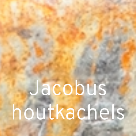
Jacobus
houtkachels