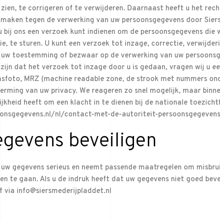
zien, te corrigeren of te verwijderen. Daarnaast heeft u het r
 maken tegen de verwerking van uw persoonsgegevens door Siersm
bij ons een verzoek kunt indienen om de persoonsgegevens die w
e, te sturen. U kunt een verzoek tot inzage, correctie, verwijd
n uw toestemming of bezwaar op de verwerking van uw persoons
zijn dat het verzoek tot inzage door u is gedaan, vragen wij u e
pasfoto, MRZ (machine readable zone, de strook met nummers o
rming van uw privacy. We reageren zo snel mogelijk, maar binne
ijkheid heeft om een klacht in te dienen bij de nationale toezic
rsoonsgegevens.nl/nl/contact-met-de-autoriteit-persoonsgegeven
egevens beveiligen
 uw gegevens serieus en neemt passende maatregelen om misbrui
te gaan. Als u de indruk heeft dat uw gegevens niet goed beveili
 via info@siersmederijpladdet.nl