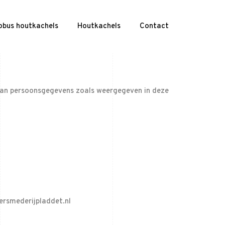
obus houtkachels
Houtkachels
Contact
 van persoonsgegevens zoals weergegeven in deze
iersmederijpladdet.nl